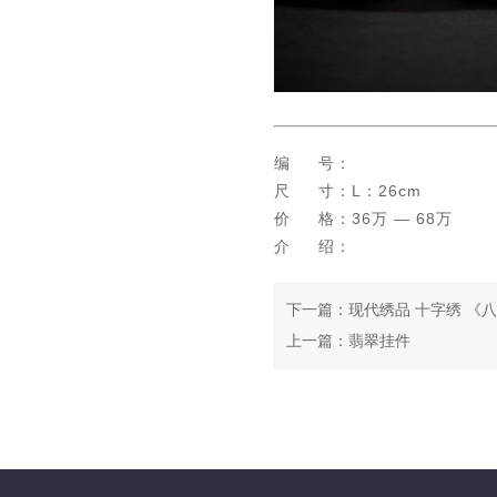
编 号：
尺 寸：L：26cm
价 格：36万 — 68万
介 绍：
下一篇
：
现代绣品 十字绣 《
上一篇
：
翡翠挂件