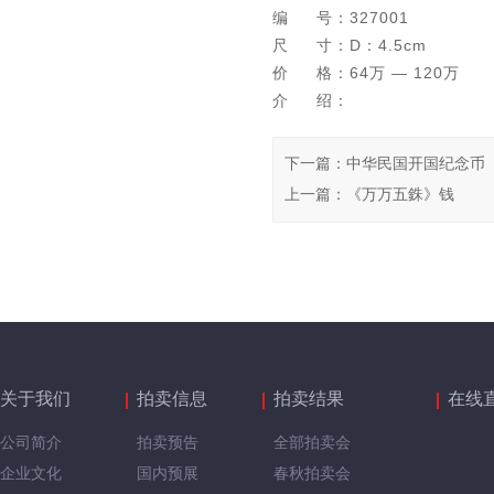
编 号：327001
尺 寸：D：4.5cm
价 格：64万 — 120万
介 绍：
下一篇
：
中华民国开国纪念币
上一篇
：
《万万五銖》钱
关于我们
拍卖信息
拍卖结果
在线
公司简介
拍卖预告
全部拍卖会
企业文化
国内预展
春秋拍卖会