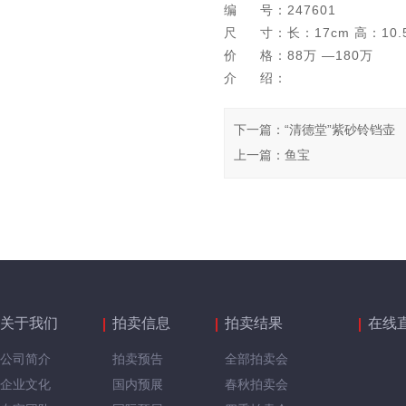
编 号：247601
尺 寸：长：17cm 高：10.
价 格：88万 —180万
介 绍：
下一篇
：
“清德堂”紫砂铃铛壶
上一篇
：
鱼宝
关于我们
拍卖信息
拍卖结果
在线
公司简介
拍卖预告
全部拍卖会
企业文化
国内预展
春秋拍卖会