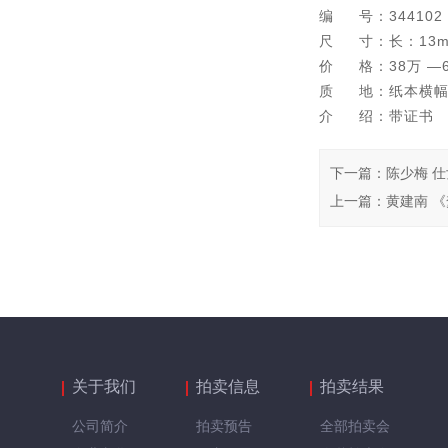
编 号：344102
尺 寸：长：13
价 格：38万 —
质 地：纸本横幅
介 绍：带证书
下一篇
：
陈少梅 
上一篇
：
黄建南 
关于我们
拍卖信息
拍卖结果
公司简介
拍卖预告
全部拍卖会