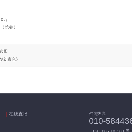
m
60万
（长卷）
仕女图
《梦幻夜色》
咨询热线
在线直播
010-58443
（09：00 - 18：00